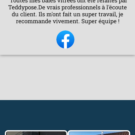
"Toutes mes baies vitrées ont été refaites par
Teddypose.De vrais professionnels à l'écoute
t
du client. Ils m'ont fait un super travail, je
é
recommande vivement. Super équipe !
5
s
u
r
5