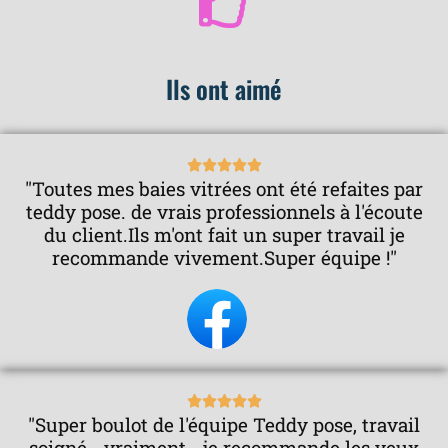
Ils ont aimé
N





"Toutes mes baies vitrées ont été refaites par
o
teddy pose. de vrais professionnels à l'écoute
t
du client.Ils m'ont fait un super travail je
é
recommande vivement.Super équipe !"
5
s
u
r
5
N





"Super boulot de l'équipe Teddy pose, travail
o
soigné… vraiment… je recommande les yeux
t