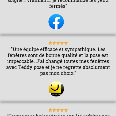
fermés"
é
5
s
u
r
5
N





"Une équipe efficace et sympathique. Les
o
fenêtres sont de bonne qualité et la pose est
t
impeccable. J'ai changé toutes mes fenêtres
é
avec Teddy pose et je ne regrette absolument
5
pas mon choix."
s
u
r
5
N





o